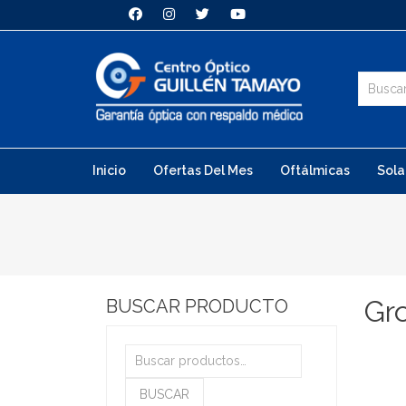
Inicio
Ofertas Del Mes
Oftálmicas
Sola
Gro
BUSCAR PRODUCTO
Buscar
por:
BUSCAR