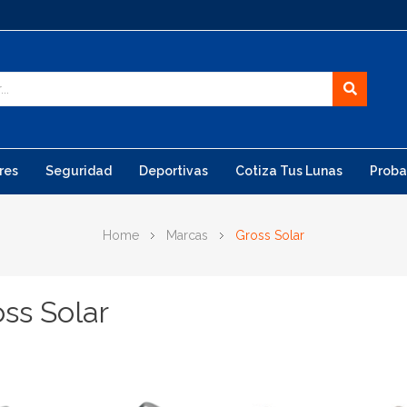
res
Seguridad
Deportivas
Cotiza Tus Lunas
Proba
Home
Marcas
Gross Solar
ss Solar