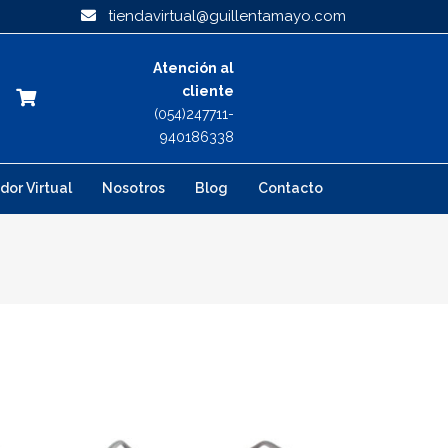
tiendavirtual@guillentamayo.com
Atención al
cliente
(054)247711-
940186338
dor Virtual
Nosotros
Blog
Contacto