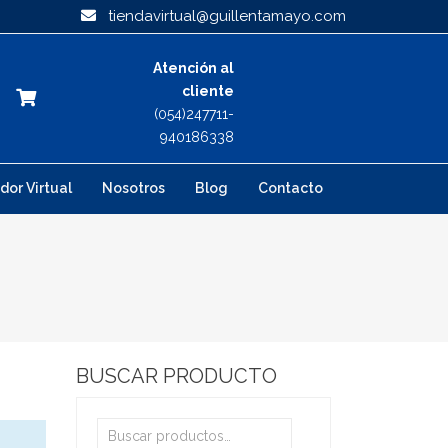
tiendavirtual@guillentamayo.com
Atención al
cliente
(054)247711-
940186338
dor Virtual
Nosotros
Blog
Contacto
BUSCAR PRODUCTO
Buscar