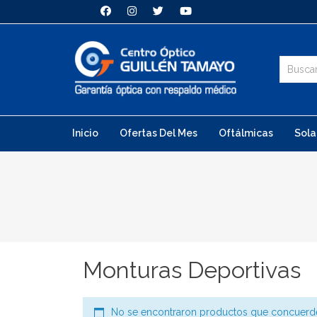
Inicio
Ofertas Del Mes
Oftálmicas
Sola
Monturas Deportivas
No se encontraron productos que concuerde