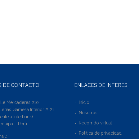
S DE CONTACTO
ENLACES DE INTERÉS
lle Mercaderes 210
Inicio
lerías Gamesa Interior # 21
Nosotros
rente a Interbank)
Recorrido virtual
equipa – Perú
Política de privacidad
ail: