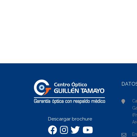
DATO
Ca
Ga
(F
Descargar brochure
Ar
Em