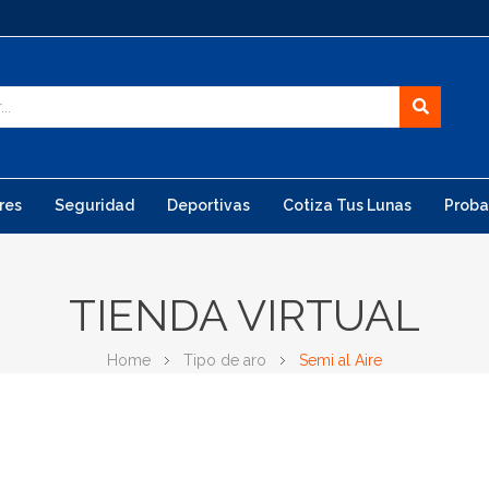
res
Seguridad
Deportivas
Cotiza Tus Lunas
Proba
TIENDA VIRTUAL
Home
Tipo de aro
Semi al Aire