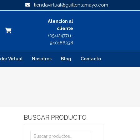
tiendavirtual@guillentamayo.com
Atención al
cliente
(054)247711-
940186338
dor Virtual
Nosotros
Blog
Contacto
BUSCAR PRODUCTO
Buscar