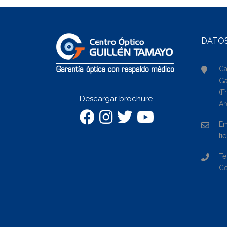
DATO
Ca
Ga
(F
Descargar brochure
Ar
Em
ti
Te
Ce