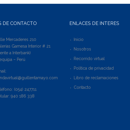
S DE CONTACTO
ENLACES DE INTERÉS
lle Mercaderes 210
Inicio
lerías Gamesa Interior # 21
Nosotros
rente a Interbank)
Recorrido virtual
equipa – Perú
Política de privacidad
ail:
endavirtual@guillentamayo.com
Libro de reclamaciones
Contacto
léfono: (054) 247711
lular: 940 186 338