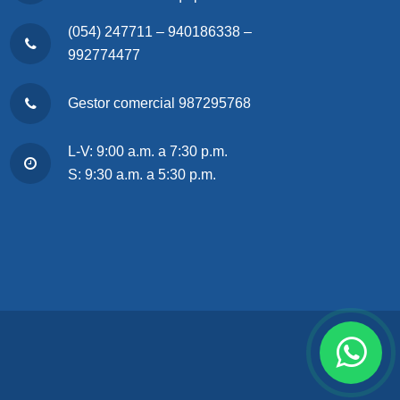
(054) 247711 – 940186338 –
992774477
Gestor comercial 987295768
L-V: 9:00 a.m. a 7:30 p.m.
S: 9:30 a.m. a 5:30 p.m.