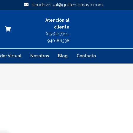
tiendavirtual@guillentamayo.com
Atención al
cliente
(054)247711-
940186338
dor Virtual
Nosotros
Blog
Contacto