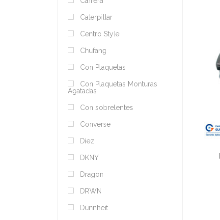
Carrera
Caterpillar
Centro Style
Chufang
Con Plaquetas
Con Plaquetas Monturas
Agatadas
Con sobrelentes
Converse
Diez
DKNY
Dragon
DRWN
Dünnheit