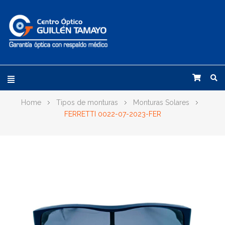
Home
Tipos de monturas
Monturas Solares
FERRETTI 0022-07-2023-FER