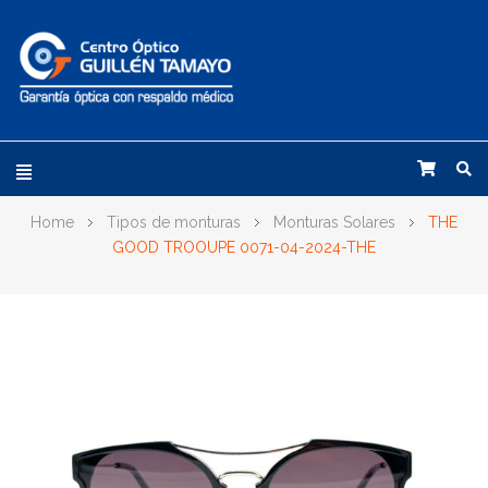
Home
Tipos de monturas
Monturas Solares
THE
GOOD TROOUPE 0071-04-2024-THE