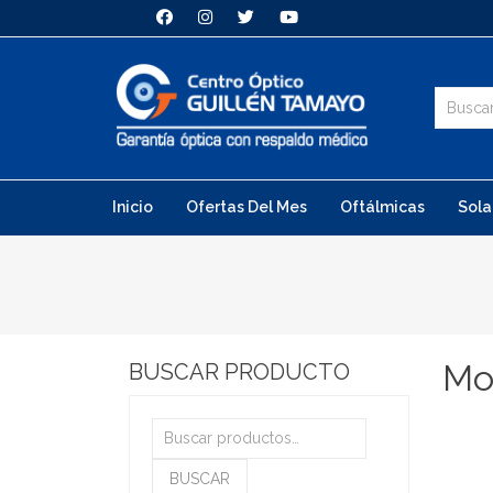
Inicio
Ofertas Del Mes
Oftálmicas
Sola
Mo
BUSCAR PRODUCTO
Buscar
por:
BUSCAR