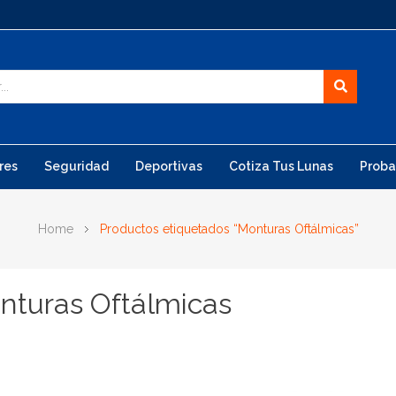
res
Seguridad
Deportivas
Cotiza Tus Lunas
Proba
Home
Productos etiquetados “Monturas Oftálmicas”
nturas Oftálmicas