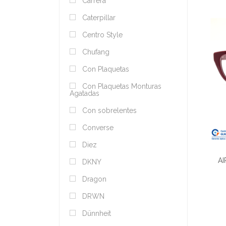
Carrera
Caterpillar
Centro Style
Chufang
Con Plaquetas
Con Plaquetas Monturas
Agatadas
Con sobrelentes
Converse
Diez
AI
DKNY
Dragon
DRWN
Dünnheit