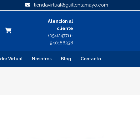
tiendavirtual@guillentamayo.com
Atención al
cliente
(054)247711-
940186338
dor Virtual
Nosotros
Blog
Contacto