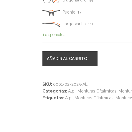
Diagonal aro: 54
Puente: 17
Largo varilla: 140
1 disponibles
AÑADIR AL CARRITO
SKU:
0001-02-2025-AL
Categorías:
Alpi
,
Monturas Oftálmicas
,
Montur
Etiquetas:
Alpi
,
Monturas Oftálmicas
,
Montura