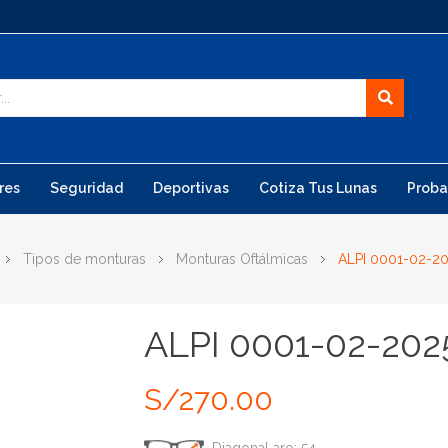
res
Seguridad
Deportivas
Cotiza Tus Lunas
Proba
Tipos de monturas
Monturas Oftálmicas
ALPI 0001-02-2
ALPI 0001-02-202
S/
270.00