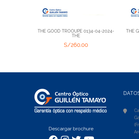
THE GOOD TROOUPE 0134-04-2024-
THE G
THE
S/
260.00
DATO
Ca
Ga
(F
Descargar brochure
Ar