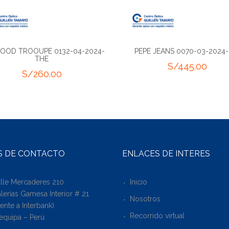
OOD TROOUPE 0132-04-2024-
PEPE JEANS 0070-03-2024-
THE
S/
445.00
S/
260.00
S DE CONTACTO
ENLACES DE INTERÉS
lle Mercaderes 210
Inicio
lerías Gamesa Interior # 21
Nosotros
rente a Interbank)
Recorrido virtual
equipa – Perú