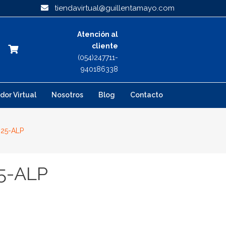
tiendavirtual@guillentamayo.com
Atención al
cliente
(054)247711-
940186338
dor Virtual
Nosotros
Blog
Contacto
025-ALP
5-ALP