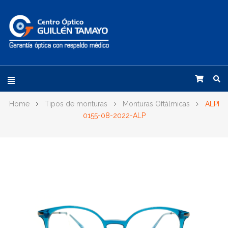
Home
Tipos de monturas
Monturas Oftálmicas
ALPI
0155-08-2022-ALP