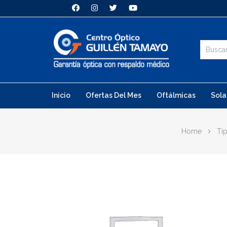
Inicio
Ofertas Del Mes
Oftálmicas
Sola
Home
Ti