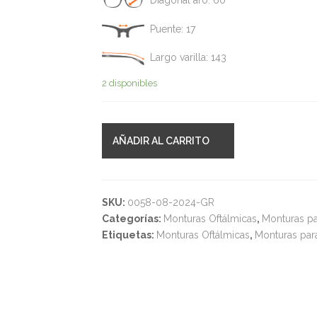
Diagonal aro: 60
Puente: 17
Largo varilla: 143
2 disponibles
AÑADIR AL CARRITO
SKU:
0058-08-2024-GR
Categorías:
Monturas Oftálmicas
,
Monturas pa
Etiquetas:
Monturas Oftálmicas
,
Monturas par