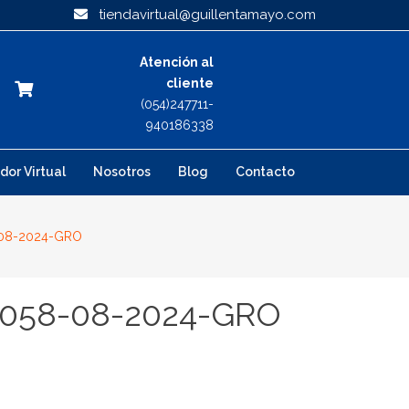
tiendavirtual@guillentamayo.com
Atención al
cliente
(054)247711-
940186338
dor Virtual
Nosotros
Blog
Contacto
-08-2024-GRO
0058-08-2024-GRO