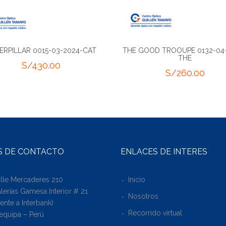
ERPILLAR 0015-03-2024-CAT
THE GOOD TROOUPE 0132-04
THE
S/
430.00
S/
260.00
S DE CONTACTO
ENLACES DE INTERÉS
lle Mercaderes 210
Inicio
lerías Gamesa Interior # 21
Nosotros
rente a Interbank)
Recorrido virtual
equipa – Perú