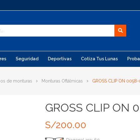
res
Seguridad
Deportivas
Cotiza Tus Lunas
Proba
pos de monturas
Monturas Oftálmicas
GROSS CLIP ON 0058
GROSS CLIP ON 
S/
200.00