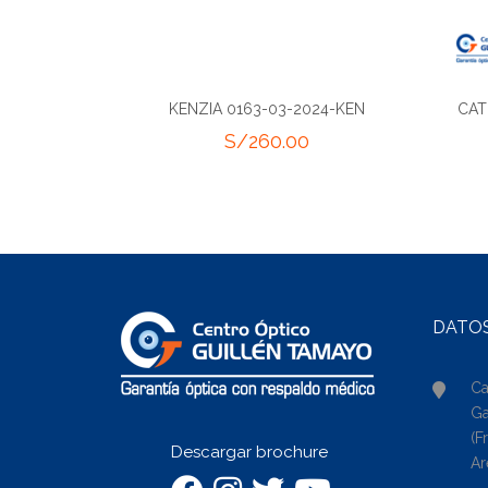
KENZIA 0163-03-2024-KEN
CAT
S/
260.00
DATO
Ca
Ga
(F
Descargar brochure
Ar