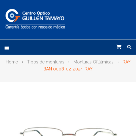
Home
Tipos de monturas
Monturas Oftálmicas
RAY
BAN 0008-02-2024-RAY